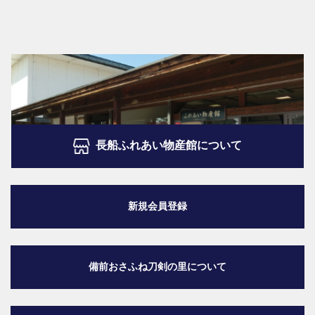
長船ふれあい物産館について
新規会員登録
備前おさふね刀剣の里
について