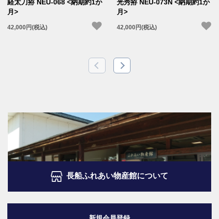
経太刀拵 NEU-068 <納期約1か
光秀拵 NEU-073N <納期約1か
月>
月>
42,000円(税込)
42,000円(税込)
長船ふれあい物産館について
新規会員登録