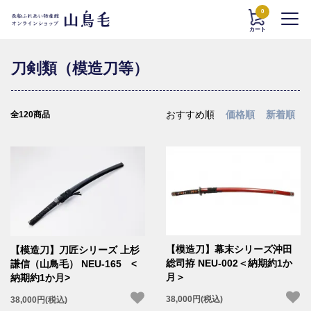
0
カート
刀剣類（模造刀等）
おすすめ順
価格順
新着順
全120商品
【模造刀】幕末シリーズ沖田
【模造刀】刀匠シリーズ 上杉
総司拵 NEU-002＜納期約1か
謙信（山鳥毛） NEU-165 <
月＞
納期約1か月>
38,000円(税込)
38,000円(税込)