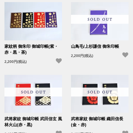
家紋柄 御朱印 御城印帳(紫・
山鳥毛/上杉謙信 御朱印帳
赤・黒・茶)
2,200円(税込)
2,200円(税込)
武将家紋 御城印帳 武田信玄 風
武将家紋 御城印帳 織田信長
林火山(赤・黒)
(金・赤)