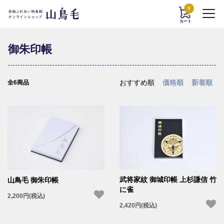
0
カート
御朱印帳
おすすめ順
価格順
新着順
全6商品
武将家紋 御城印帳 上杉謙信 竹
山鳥毛 御朱印帳
に雀
2,200円(税込)
2,420円(税込)