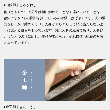
●白銀師｜しろがねし
鞘（さや）の中で刀身は鞘に触れることなく浮いていることをご
存知ですか?その役割を担っているのが鎺（はばき）です。刀の根
元をしっかり締めくくり、刀身がぐらぐらして鞘に当たらないよ
うに支える役目をもっています。鎺は刀身の延長であり、刀身ひ
とつひとつの形に応じた作品が求められ、それ自体も観賞の対象
となっています。
●金工師｜きんこうし