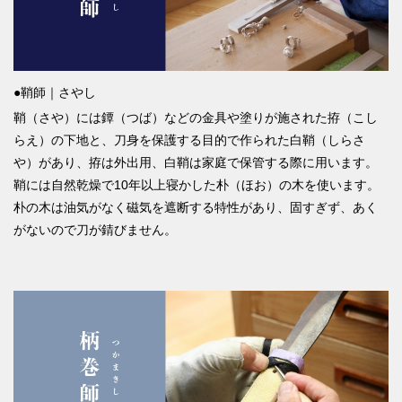
●鞘師｜さやし
鞘（さや）には鐔（つば）などの金具や塗りが施された拵（こし
らえ）の下地と、刀身を保護する目的で作られた白鞘（しらさ
や）があり、拵は外出用、白鞘は家庭で保管する際に用います。
鞘には自然乾燥で10年以上寝かした朴（ほお）の木を使います。
朴の木は油気がなく磁気を遮断する特性があり、固すぎず、あく
がないので刀が錆びません。