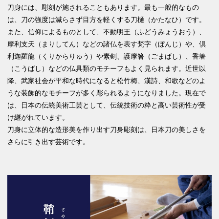
刀身には、彫刻が施されることもあります。最も一般的なもの
は、刀の強度は減らさず目方を軽くする刀樋（かたなひ）です。
また、信仰によるものとして、不動明王（ふどうみょうおう）、
摩利支天（まりしてん）などの諸仏を表す梵字（ぼんじ）や、倶
利迦羅龍（くりからりゅう）や素剣、護摩箸（ごまばし）、香箸
（こうばし）などの仏具類のモチーフもよく見られます。近世以
降、武家社会が平和な時代になると松竹梅、漢詩、和歌などのよ
うな装飾的なモチーフが多く彫られるようになりました。現在で
は、日本の伝統美術工芸として、伝統技術の粋と高い芸術性が受
け継がれています。
刀身に立体的な造形美を作り出す刀身彫刻は、日本刀の美しさを
さらに引き出す芸術です。