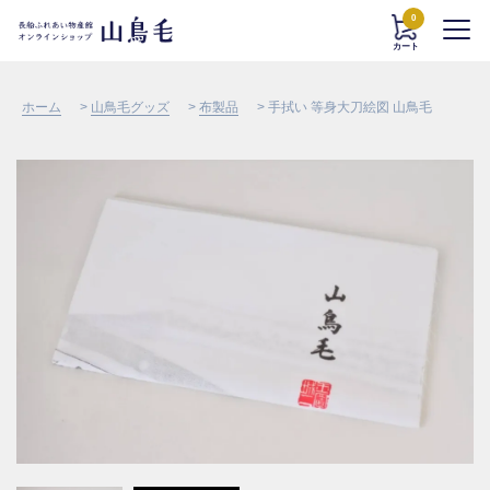
0
カート
ホーム
>
山鳥毛グッズ
>
布製品
> 手拭い 等身大刀絵図 山鳥毛