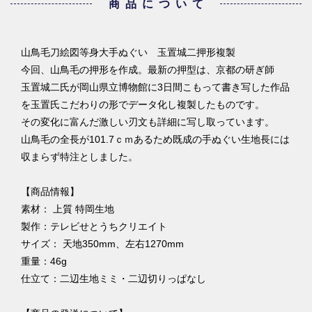
商品について
山鳥毛刀絵図等身大手ぬぐい 玉置城二押形複製
今回、山鳥毛の押形を作成。最新の押型は、京都の研ぎ師
玉置城二氏が岡山県立博物館に3日間こもって書き写した作品
を玉置氏こだわりの形でデータ化し複製したものです。
その変化に富んだ激しい刃文も詳細に写し取っています。
山鳥毛の全長が101.7ｃｍあるため既成の手ぬぐい生地長には
収まらず特注としました。
【商品情報】
素材： 上質 特岡生地
製作：テレビせとうちクリエイト
サイズ： 天地350mm、左右1270mm
重量：46g
仕立て：二辺生地ミミ・二辺切りっぱなし