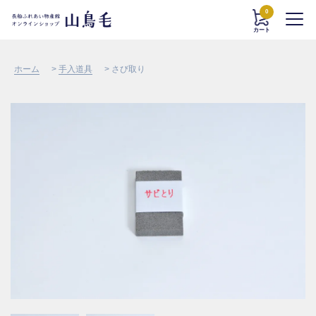
0
カート
ホーム
>
手入道具
> さび取り