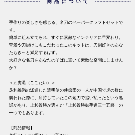
商品について
手作りの楽しさを感じる、名刀のペーパークラフトセットで
す。
簡単に組み立てられ、すぐに素敵なインテリアに早変わり。
背景や刀掛けにもこだわったこのキットは、刀剣好きのあな
たもきっと満足するはず。
大好きな名刀をあなたのそばに置いて素敵な空間にしません
か？
＜五虎退（ごこたい）＞
足利義満の派遣した遣明使の使節団の一人が中国で虎の群に
襲われた際に、所持していたこの短刀で追い払ったという逸
話があり、上杉景勝が選んだ「上杉景勝御手選三十五腰」の
一つでもあります。
【商品情報】