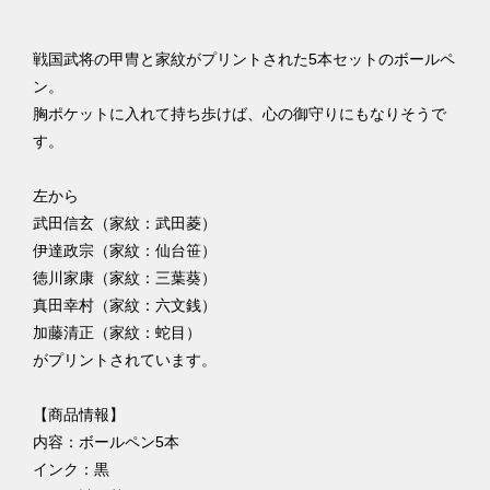
戦国武将の甲冑と家紋がプリントされた5本セットのボールペ
ン。
胸ポケットに入れて持ち歩けば、心の御守りにもなりそうで
す。
左から
武田信玄（家紋：武田菱）
伊達政宗（家紋：仙台笹）
徳川家康（家紋：三葉葵）
真田幸村（家紋：六文銭）
加藤清正（家紋：蛇目）
がプリントされています。
【商品情報】
内容：ボールペン5本
インク：黒