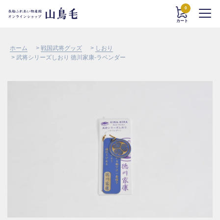
0
カート
ホーム
>
戦国武将グッズ
>
しおり
> 武将シリーズしおり 徳川家康-ラベンダー