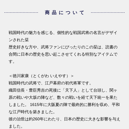
商品について
戦国時代の魅力を感じる、個性的な戦国武将の名言がデザイ
ンされた栞
歴史好きな方や、武将ファンにぴったりのこの栞は、読書の
合間に日本の歴史を思い起こさせてくれる特別なアイテムで
す。
＜徳川家康（とくがわ いえやす）＞
戦国時代の武将で、江戸幕府の初代将軍です。
織田信長・豊臣秀吉の死後に「天下人」として台頭し、関ヶ
原の戦いや大坂の陣など、数々の戦いを経て天下統一を果た
しました。 1615年に大阪夏の陣で最終的に勝利を収め、平和
な江戸時代を築きました。
彼の治世は約260年にわたり、日本の歴史に大きな影響を与え
ました。