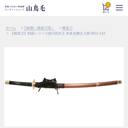
0
カート
ホーム
>
刀剣類（模造刀等）
>
模造刀
> 【模造刀】戦国シリーズ徳川四天王 本多忠勝太刀拵 NEU-133