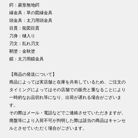
鍔：菱形無地鍔
縁金具：草の図縁金具
頭金具：太刀用頭金具
目貫：龍図目貫
刀身：樋入り
刃文：乱れ刃文
鞘塗：金秋塗
鐺：太刀用鐺金具
【商品の発送について】
商品によっては実店舗と在庫を共有しているため、ご注文の
タイミングによってはその店舗での販売と重なることにより
一時的なお品切れ等になり、出荷が遅れる場合がございま
す。
その際はメール・電話などでご連絡させていただきますが、
廃盤等により入荷不可が判明した際は該当の商品はキャンセ
ルとさせていただく場合がございます。