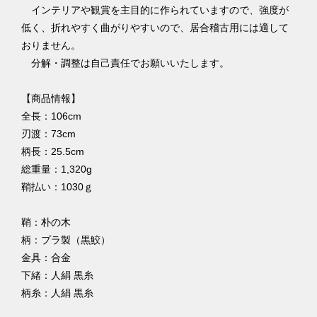
インテリアや観賞を主目的に作られていますので、強度が
低く、折れやすく曲がりやすいので、居合稽古用には適して
おりません。
分解・調整は自己責任でお願いいたします。
【商品情報】
全長：106cm
刃渡：73cm
柄長：25.5cm
総重量：1,320g
鞘払い：1030ｇ
鞘：朴の木
柄：プラ製（黒鮫）
金具：合金
下緒：人絹 黒糸
柄糸：人絹 黒糸