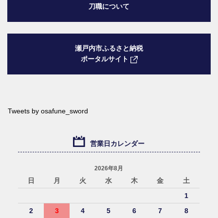
刀職について
瀬戸内市ふるさと納税
ポータルサイト
Tweets by osafune_sword
営業日カレンダー
2026年8月
日
月
火
水
木
金
土
1
2
3
4
5
6
7
8