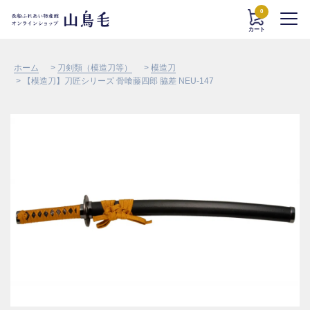
0
カート
ホーム
>
刀剣類（模造刀等）
>
模造刀
> 【模造刀】刀匠シリーズ 骨喰藤四郎 脇差 NEU-147