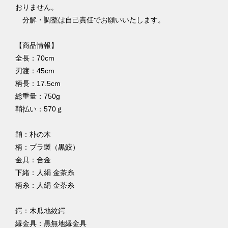
おりません。
分解・調整は自己責任でお願いいたします。
【商品情報】
全長：70cm
刃渡：45cm
柄長：17.5cm
総重量：750g
鞘払い：570ｇ
鞘：朴の木
柄：プラ製（黒鮫）
金具：合金
下緒：人絹 金茶糸
柄糸：人絹 金茶糸
鍔：木瓜地紋鍔
縁金具：黒無地縁金具