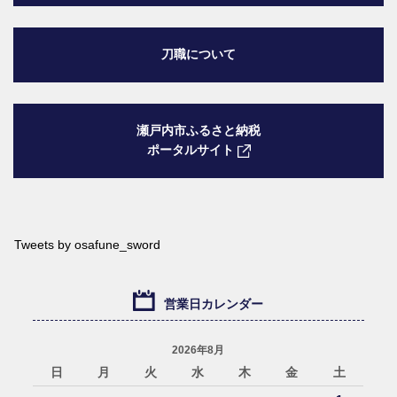
刀職について
瀬戸内市ふるさと納税
ポータルサイト
Tweets by osafune_sword
営業日カレンダー
2026年8月
日
月
火
水
木
金
土