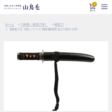
0
カート
ホーム
>
刀剣類（模造刀等）
>
模造刀
> 【模造刀】刀匠シリーズ 博多藤四郎 短刀 NEU-154