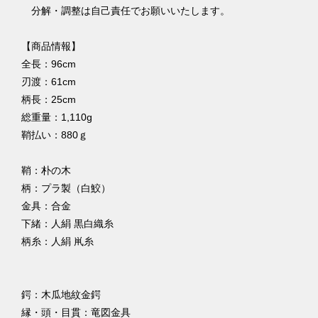
分解・調整は自己責任でお願いいたします。
【商品情報】
全長：96cm
刃渡：61cm
柄長：25cm
総重量：1,110g
鞘払い：880ｇ
鞘：朴の木
柄：プラ製（白鮫）
金具：合金
下緒：人絹 黒白織糸
柄糸：人絹 鼡糸
鍔：木瓜地紋金鍔
縁・頭・目貫：竜図金具