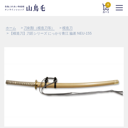
0
カート
ホーム
>
刀剣類（模造刀等）
>
模造刀
> 【模造刀】刀匠シリーズ にっかり青江 脇差 NEU-155