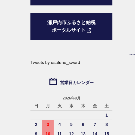
瀬戸内市ふるさと納税
ポータルサイト
Tweets by osafune_sword
営業日カレンダー
2026年8月
日
月
火
水
木
金
土
1
2
3
4
5
6
7
8
9
10
11
12
13
14
15