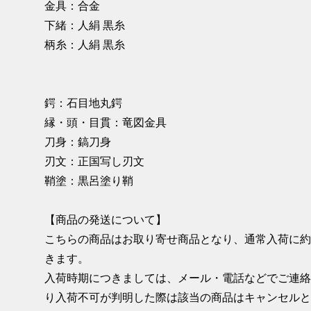
金具：合金
下緒：人絹 黒糸
柄糸：人絹 黒糸
鍔：石目地丸鍔
縁・頭・目貫：竜図金具
刀身：鎬刀身
刃文：正国写し刃文
鞘塗：黒呂塗り鞘
【商品の発送について】
こちらの商品はお取り寄せ商品となり、通常入荷に約
きます。
入荷時期につきましては、メール・電話などでご連
り入荷不可が判明した際は該当の商品はキャンセル