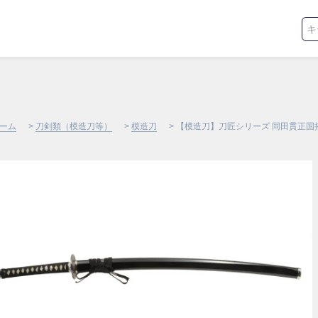
ーム
>
刀剣類（模造刀等）
>
模造刀
> 【模造刀】刀匠シリーズ 同田貫正国拵