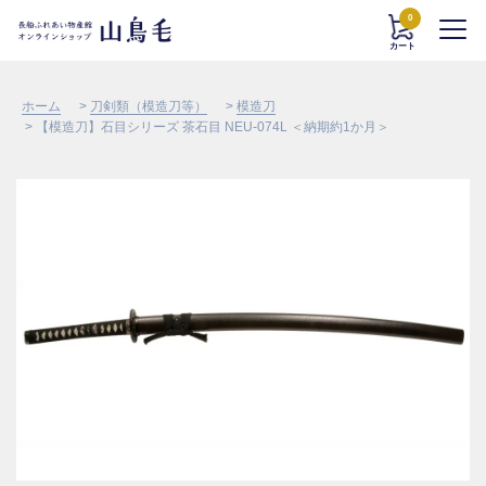
0
カート
ホーム
>
刀剣類（模造刀等）
>
模造刀
> 【模造刀】石目シリーズ 茶石目 NEU-074L ＜納期約1か月＞