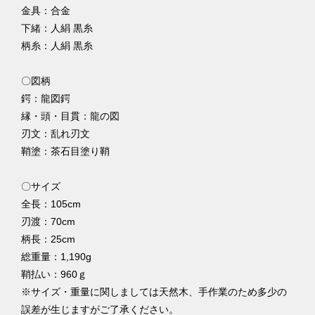
金具：合金
下緒：人絹 黒糸
柄糸：人絹 黒糸
〇図柄
鍔：龍図鍔
縁・頭・目貫：龍の図
刃文：乱れ刃文
鞘塗：茶石目塗り鞘
〇サイズ
全長：105cm
刃渡：70cm
柄長：25cm
総重量：1,190g
鞘払い：960ｇ
※サイズ・重量に関しましては天然木、手作業のため多少の
誤差が生じますがご了承ください。