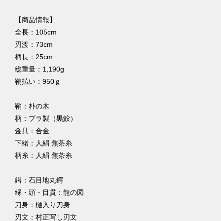
【商品情報】
全長：105cm
刃渡：73cm
柄長：25cm
総重量：1,190g
鞘払い：950ｇ
鞘：朴の木
柄：プラ製（黒鮫）
金具：合金
下緒：人絹 焦茶糸
柄糸：人絹 焦茶糸
鍔：石目地丸鍔
縁・頭・目貫：龍の図
刀身：樋入り刀身
刃文：村正写し刃文