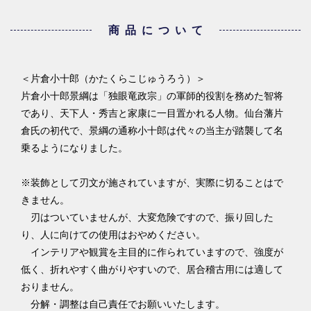
商品について
＜片倉小十郎（かたくらこじゅうろう）＞
片倉小十郎景綱は「独眼竜政宗」の軍師的役割を務めた智将
であり、天下人・秀吉と家康に一目置かれる人物。仙台藩片
倉氏の初代で、景綱の通称小十郎は代々の当主が踏襲して名
乗るようになりました。
※装飾として刃文が施されていますが、実際に切ることはで
きません。
刃はついていませんが、大変危険ですので、振り回した
り、人に向けての使用はおやめください。
インテリアや観賞を主目的に作られていますので、強度が
低く、折れやすく曲がりやすいので、居合稽古用には適して
おりません。
分解・調整は自己責任でお願いいたします。