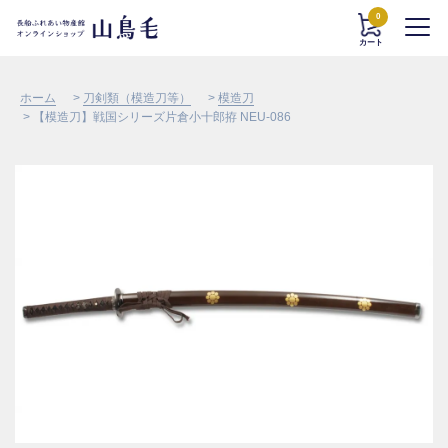
0
カート
ホーム
>
刀剣類（模造刀等）
>
模造刀
> 【模造刀】戦国シリーズ片倉小十郎拵 NEU-086