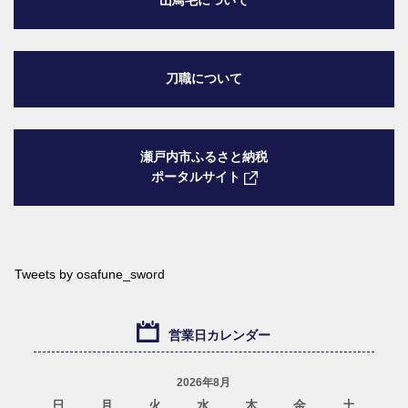
山鳥毛について
刀職について
瀬戸内市ふるさと納税
ポータルサイト
Tweets by osafune_sword
営業日カレンダー
2026年8月
日
月
火
水
木
金
土