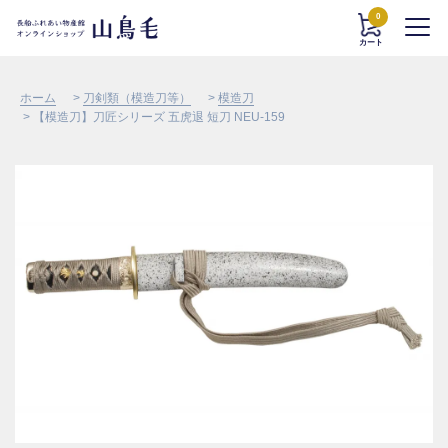
0
カート
ホーム
>
刀剣類（模造刀等）
>
模造刀
> 【模造刀】刀匠シリーズ 五虎退 短刀 NEU-159