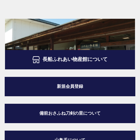
長船ふれあい物産館について
新規会員登録
備前おさふね刀剣の里
について